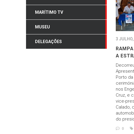
MARÍTIMO TV
MUSEU
3 JULHO,
DELEGAÇÕES
RAMPA 
A ESTR
Decorreu,
Apresen
Porto da
cerimóni
nos Enge
Cruz, e 
vice-pres
Calado, 
automobi
do presi
0