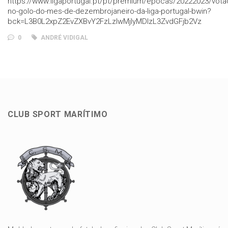
https://www.ligaportugal.pt/pt/premium/epocas/20222023/vota
no-golo-do-mes-de-dezembrojaneiro-da-liga-portugal-bwin?
bck=L3B0L2xpZ2EvZXBvY2FzLzIwMjIyMDIzL3ZvdGFjb2Vz
0
ANDRÉ VIDIGAL
CLUB SPORT MARÍTIMO