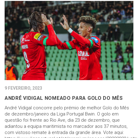
9 FEVEREIRO, 2023
ANDRÉ VIDIGAL NOMEADO PARA GOLO DO MÊS
André Vidigal concorre pelo prémio de melhor Golo do Mês
de dezembro/janeiro da Liga Portugal Bwin. O golo em
questão foi frente ao Rio Ave, dia 23 de dezembro, que
adiantou a equipa maritimista no marcador aos 37 minutos,
com vistoso remate à entrada da grande área. Vote aqui: