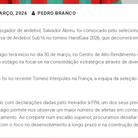
ARÇO, 2026
PEDRO BRANCO
jogador de andebol, Salvador Abreu, foi convocado pelo selecion
sa de Andebol Sub16 no torneio HandGaia 2026, que decorrerá entre
ágio terá início no dia 30 de março, no Centro de Alto Rendimento 
 o estágio ira focar-se na consolidação estratégica através de dive
 foi no recente Torneio Interpoles na França, a equipa da seleçã
o com declarações dadas pelo treinador à FPA, um dos seus princ
tágio permite-nos observar um maior número de atletas em contex
tamento. Ao competir num escalão superior, procuramos desafiar o
om o foco no desenvolvimento a longo prazo e na cosntrução d