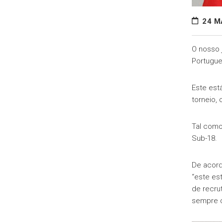
24 M
O nosso 
Portugue
Este est
torneio,
Tal como
Sub-18.
De acord
“este es
de recru
sempre c