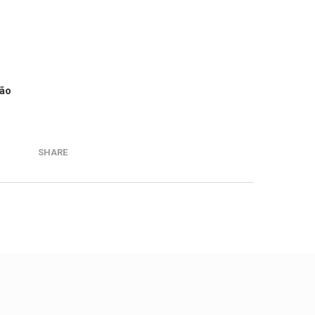
eão
SHARE