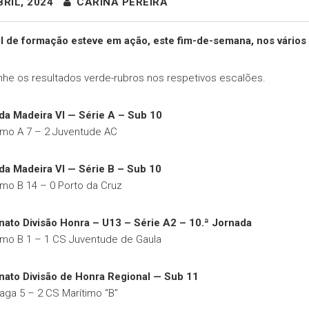
RIL, 2024
CARINA PEREIRA
l de formação esteve em ação, este fim-de-semana, nos vários 
e os resultados verde-rubros nos respetivos escalões.
da Madeira VI — Série A – Sub 10
imo A 7 – 2 Juventude AC
da Madeira VI — Série B – Sub 10
imo B 14 – 0 Porto da Cruz
to Divisão Honra – U13 – Série A2 – 10.ª Jornada
imo B 1 – 1 CS Juventude de Gaula
ato Divisão de Honra Regional — Sub 11
aga 5 – 2 CS Marítimo “B”