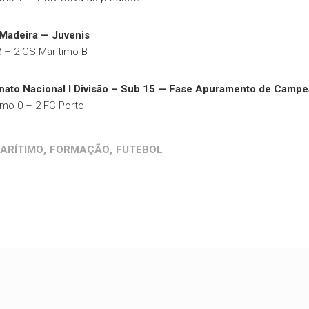
 Madeira — Juvenis
3 – 2 CS Marítimo B
ato Nacional I Divisão – Sub 15 — Fase Apuramento de Camp
imo 0 – 2 FC Porto
ARÍTIMO
,
FORMAÇÃO
,
FUTEBOL