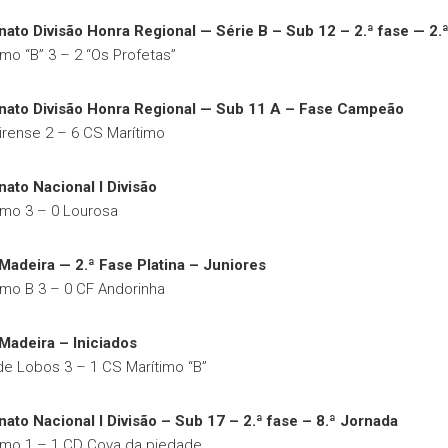
to Divisão Honra Regional — Série B – Sub 12 – 2.ª fase — 2.
mo “B” 3 – 2 “Os Profetas”
ato Divisão Honra Regional — Sub 11 A – Fase Campeão
irense 2 – 6 CS Marítimo
to Nacional I Divisão
imo 3 – 0 Lourosa
Madeira — 2.ª Fase Platina – Juniores
imo B 3 – 0 CF Andorinha
Madeira – Iniciados
e Lobos 3 – 1 CS Marítimo “B”
to Nacional I Divisão – Sub 17 – 2.ª fase – 8.ª Jornada
imo 1 – 1 CD Cova da piedade