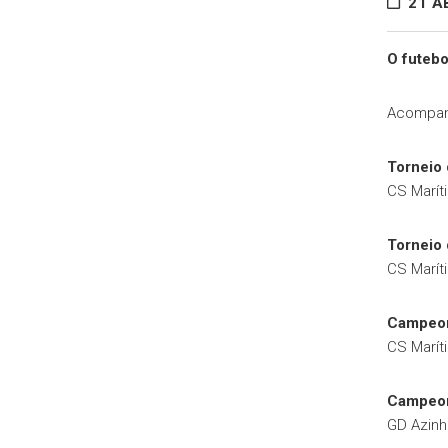
21 AB
O futebo
Acompanh
Torneio 
CS Marít
Torneio 
CS Marít
Campeona
CS Marít
Campeon
GD Azinh