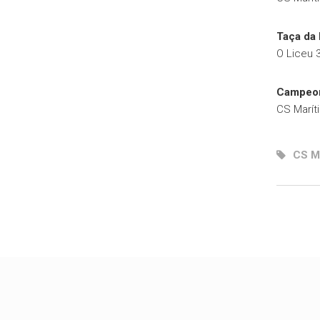
Taça da
O Liceu 
Campeon
CS Marít
CS M