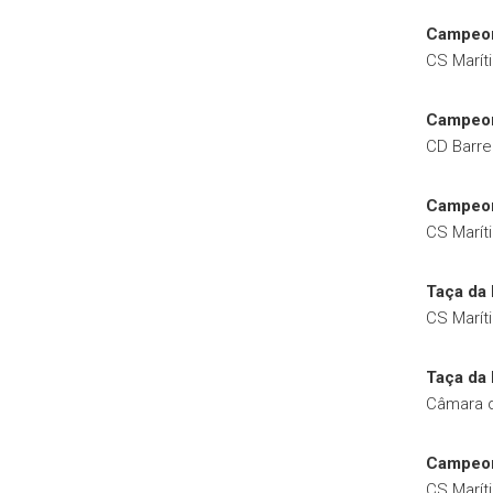
Campeona
CS Maríti
Campeon
CD Barre
Campeona
CS Marít
Taça da 
CS Marít
Taça da 
Câmara d
Campeona
CS Marít