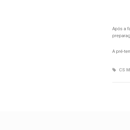
Após a f
preparaç
A pré-te
CS M