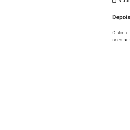
3 JU
Depois
O plante
orientad