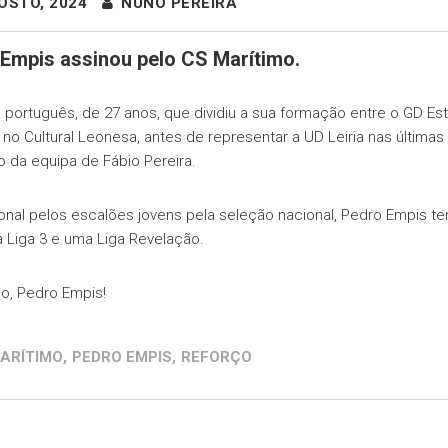
OSTO, 2024
NUNO PEREIRA
Empis assinou pelo CS Marítimo.
 português, de 27 anos, que dividiu a sua formação entre o GD Est
 no Cultural Leonesa, antes de representar a UD Leiria nas última
o da equipa de Fábio Pereira.
ional pelos escalões jovens pela seleção nacional, Pedro Empis 
a Liga 3 e uma Liga Revelação.
o, Pedro Empis!
ARÍTIMO
,
PEDRO EMPIS
,
REFORÇO