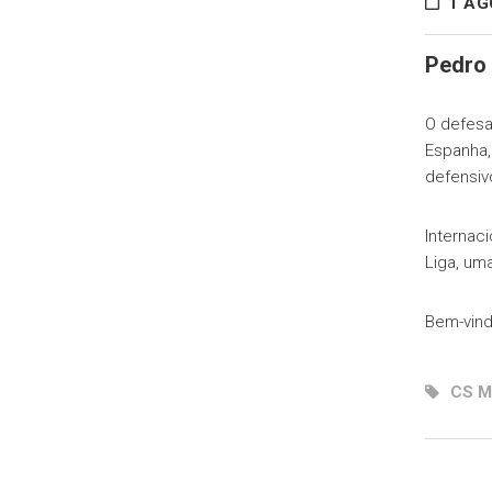
1 AG
Pedro 
O defesa
Espanha,
defensiv
Internac
Liga, um
Bem-vind
CS M