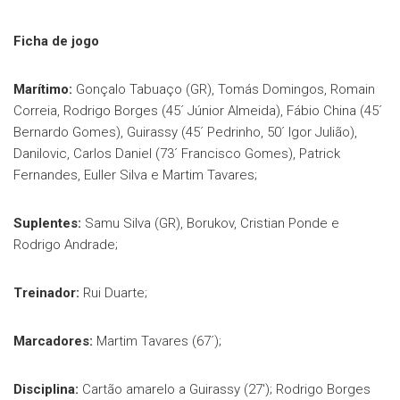
Ficha de jogo
Marítimo:
Gonçalo Tabuaço (GR), Tomás Domingos, Romain
Correia, Rodrigo Borges (45´ Júnior Almeida), Fábio China (45´
Bernardo Gomes), Guirassy (45´ Pedrinho, 50´ Igor Julião),
Danilovic, Carlos Daniel (73´ Francisco Gomes), Patrick
Fernandes, Euller Silva e Martim Tavares;
Suplentes:
Samu Silva (GR), Borukov, Cristian Ponde e
Rodrigo Andrade;
Treinador:
Rui Duarte;
Marcadores:
Martim Tavares (67´);
Disciplina:
Cartão amarelo a Guirassy (27′); Rodrigo Borges