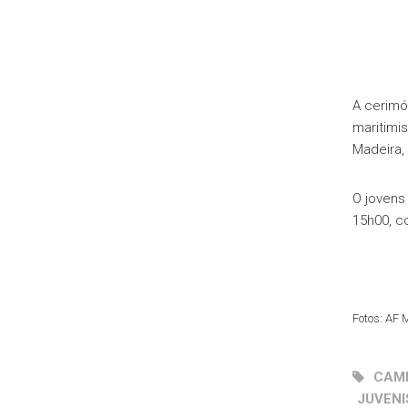
A cerimó
maritimi
Madeira,
O jovens
15h00, c
Fotos: AF 
CAM
JUVENI