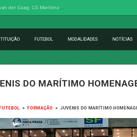
Antevisão de Mitchell van der Gaag: CS Marítimo x Casa Pia AC
STITUIÇÃO
FUTEBOL
MODALIDADES
NOTÍCIAS
ENIS DO MARÍTIMO HOMENAG
FUTEBOL
>
FORMAÇÃO
>
JUVENIS DO MARÍTIMO HOMENAG