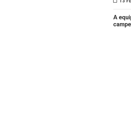
13 FE
A equi
campeõ