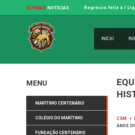
Regresso feliz à I L
ÚLTIMAS
NOTÍCIAS
INÍCIO
IN
EQU
MENU
HIS
MARÍTIMO CENTENÁRIO
COLÉGIO DO MARÍTIMO
CSM
>
ANOS D
FUNDAÇÃO CENTENÁRIO