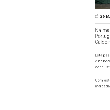
26 M
Na man
Portug
Caldei
Esta pas
o balneá
conquist
Com esta
marcada 