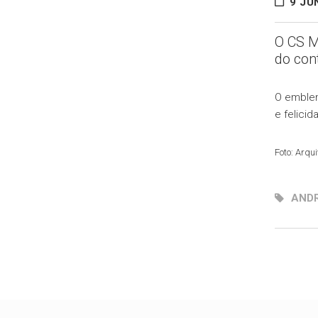
9 JU
O CS M
do con
O emblem
e felicid
Foto: Arqu
ANDR