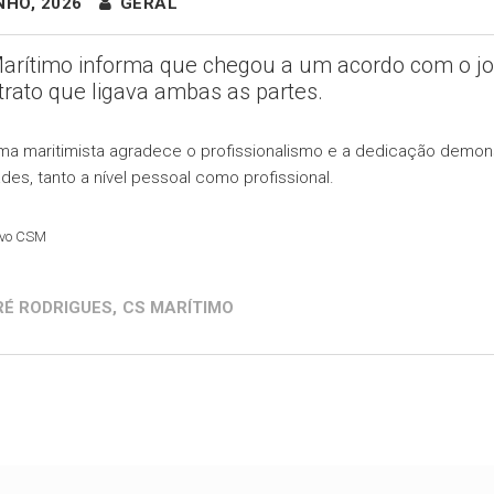
NHO, 2026
GERAL
arítimo informa que chegou a um acordo com o jo
trato que ligava ambas as partes.
a maritimista agradece o profissionalismo e a dedicação demon
ades, tanto a nível pessoal como profissional.
ivo CSM
É RODRIGUES
,
CS MARÍTIMO