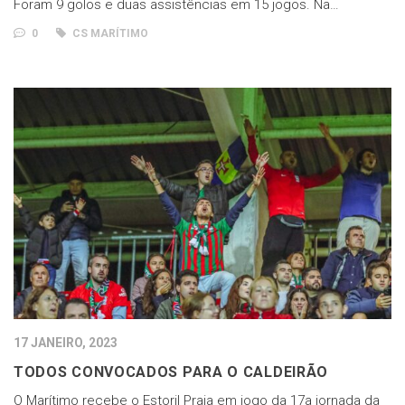
Foram 9 golos e duas assistências em 15 jogos. Na…
0
CS MARÍTIMO
17 JANEIRO, 2023
TODOS CONVOCADOS PARA O CALDEIRÃO
O Marítimo recebe o Estoril Praia em jogo da 17a jornada da