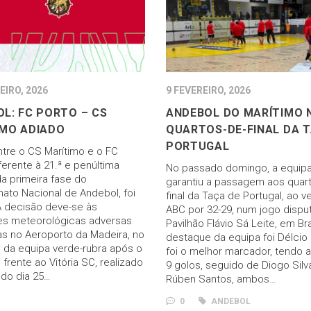
EIRO, 2026
9 FEVEREIRO, 2026
L: FC PORTO – CS
ANDEBOL DO MARÍTIMO 
IMO ADIADO
QUARTOS-DE-FINAL DA 
PORTUGAL
ntre o CS Marítimo e o FC
ferente à 21.ª e penúltima
No passado domingo, a equipa 
da primeira fase do
garantiu a passagem aos quar
to Nacional de Andebol, foi
final da Taça de Portugal, ao v
A decisão deve-se às
ABC por 32-29, num jogo dispu
s meteorológicas adversas
Pavilhão Flávio Sá Leite, em Br
as no Aeroporto da Madeira, no
destaque da equipa foi Délcio 
 da equipa verde-rubra após o
foi o melhor marcador, tendo 
frente ao Vitória SC, realizado
9 golos, seguido de Diogo Silv
do dia 25…
Rúben Santos, ambos…
0
ANDEBOL