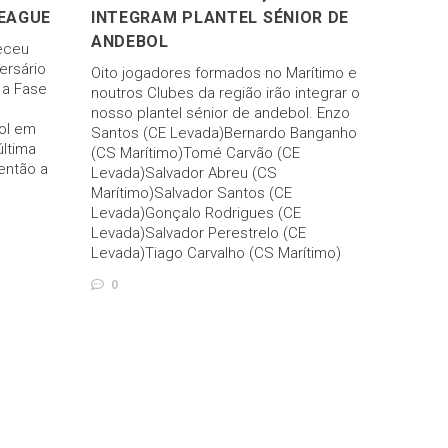
LEAGUE
INTEGRAM PLANTEL SÉNIOR DE
ANDEBOL
eceu
ersário
Oito jogadores formados no Marítimo e
 a Fase
noutros Clubes da região irão integrar o
nosso plantel sénior de andebol. Enzo
ol em
Santos (CE Levada)Bernardo Banganho
última
(CS Marítimo)Tomé Carvão (CE
 então a
Levada)Salvador Abreu (CS
Marítimo)Salvador Santos (CE
Levada)Gonçalo Rodrigues (CE
Levada)Salvador Perestrelo (CE
Levada)Tiago Carvalho (CS Marítimo)
0