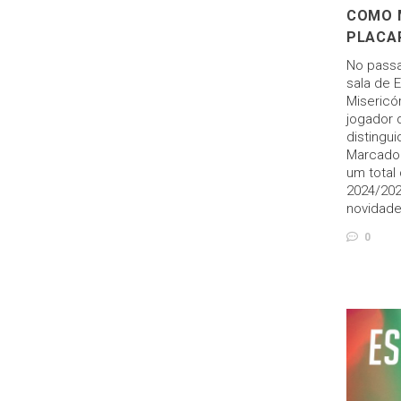
COMO 
PLACAR
No passa
sala de 
Misericó
jogador 
distingu
Marcador
um total
2024/202
novidade
0