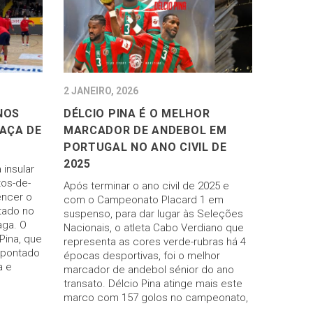
2 JANEIRO, 2026
NOS
DÉLCIO PINA É O MELHOR
TAÇA DE
MARCADOR DE ANDEBOL EM
PORTUGAL NO ANO CIVIL DE
2025
insular
tos-de-
Após terminar o ano civil de 2025 e
encer o
com o Campeonato Placard 1 em
tado no
suspenso, para dar lugar às Seleções
aga. O
Nacionais, o atleta Cabo Verdiano que
Pina, que
representa as cores verde-rubras há 4
apontado
épocas desportivas, foi o melhor
a e
marcador de andebol sénior do ano
transato. Délcio Pina atinge mais este
marco com 157 golos no campeonato,
…