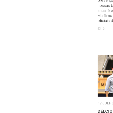
presença
nossas b
anual é 
Marítimo 
oficiais 
0
17 JULHO
DÉLCIO