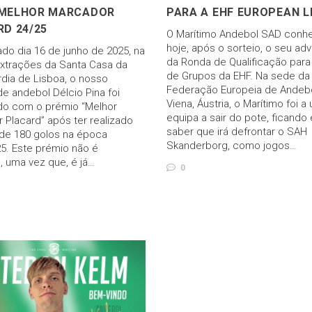
MELHOR MARCADOR
PARA A EHF EUROPEAN 
D 24/25
O Marítimo Andebol SAD conh
hoje, após o sorteio, o seu adv
do dia 16 de junho de 2025, na
da Ronda de Qualificação para
Extrações da Santa Casa da
de Grupos da EHF. Na sede da
rdia de Lisboa, o nosso
Federação Europeia de Andeb
de andebol Délcio Pina foi
Viena, Áustria, o Marítimo foi a 
ido com o prémio “Melhor
equipa a sair do pote, ficando
 Placard” após ter realizado
saber que irá defrontar o SAH
 de 180 golos na época
Skanderborg, como jogos…
5. Este prémio não é
, uma vez que, é já…
0