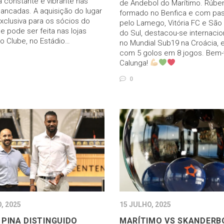
 constante e vibrante nas
de Andebol do Marítimo. Rúben
ancadas. A aquisição do lugar
formado no Benfica e com pa
exclusiva para os sócios do
pelo Lamego, Vitória FC e São
e pode ser feita nas lojas
do Sul, destacou-se internaci
do Clube, no Estádio…
no Mundial Sub19 na Croácia, 
com 5 golos em 8 jogos. Bem-
Calunga!
0
, 2025
15 JULHO, 2025
 PINA DISTINGUIDO
MARÍTIMO VS SKANDERB