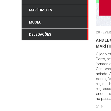
MARÍTIMO TV
MUSEU
28 FEVER
DELEGAÇÕES
ANDEBO
MARÍT
O jogo e
Porto, re
jornada 
Campeona
adiado. 
condiçõe
registad
regresso
encontro 
no passa
0