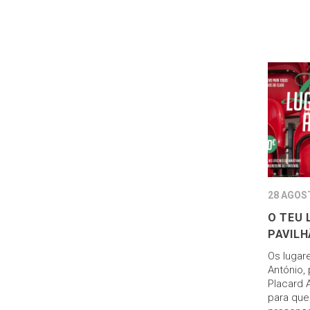
28 AGOS
O TEU 
PAVILH
Os lugar
António,
Placard A
para que