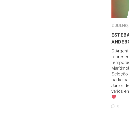
2 JULHO,
ESTEB
ANDEB
O Argent
represen
temporad
Marítimo
Seleção 
partici
Júnior de
vários e
0