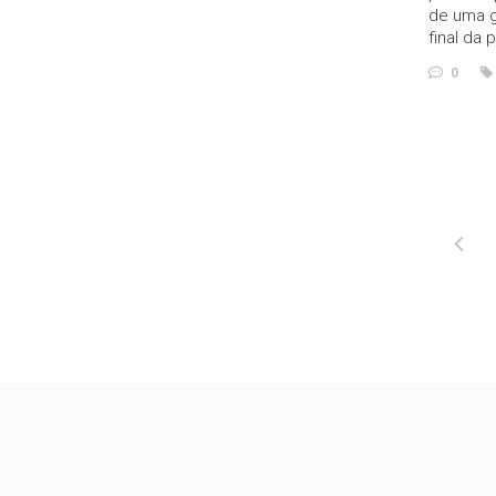
de uma g
final da 
0