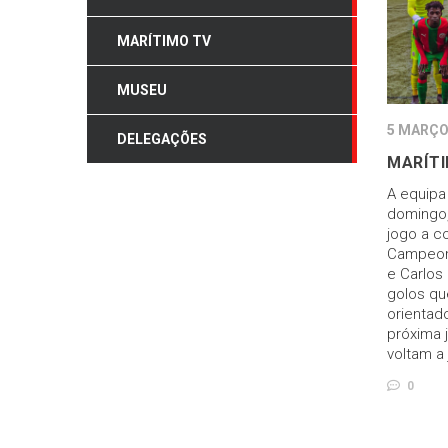
MARÍTIMO TV
MUSEU
5 MARÇO
DELEGAÇÕES
MARÍTI
A equipa
domingo,
jogo a co
Campeona
e Carlos
golos qu
orientad
próxima 
voltam a
0