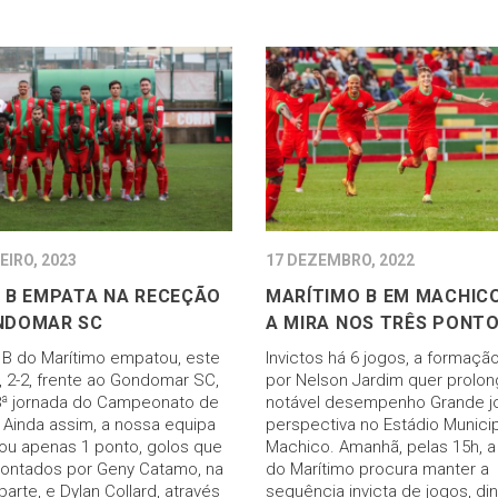
EIRO, 2023
17 DEZEMBRO, 2022
 B EMPATA NA RECEÇÃO
MARÍTIMO B EM MACHIC
NDOMAR SC
A MIRA NOS TRÊS PONT
 B do Marítimo empatou, este
Invictos há 6 jogos, a formação
 2-2, frente ao Gondomar SC,
por Nelson Jardim quer prolon
8ª jornada do Campeonato de
notável desempenho Grande 
. Ainda assim, a nossa equipa
perspectiva no Estádio Munici
ou apenas 1 ponto, golos que
Machico. Amanhã, pelas 15h, a
ontados por Geny Catamo, na
do Marítimo procura manter a
parte, e Dylan Collard, através
sequência invicta de jogos, di