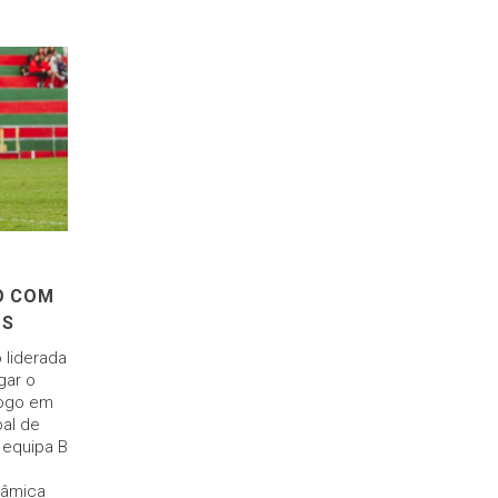
O COM
OS
 liderada
gar o
jogo em
pal de
 equipa B
nâmica