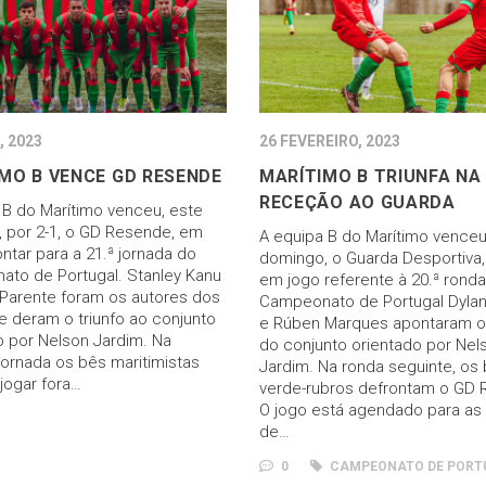
, 2023
26 FEVEREIRO, 2023
MO B VENCE GD RESENDE
MARÍTIMO B TRIUNFA NA
RECEÇÃO AO GUARDA
 B do Marítimo venceu, este
 por 2-1, o GD Resende, em
A equipa B do Marítimo venceu
ntar para a 21.ª jornada do
domingo, o Guarda Desportiva, 
to de Portugal. Stanley Kanu
em jogo referente à 20.ª rond
 Parente foram os autores dos
Campeonato de Portugal Dylan
e deram o triunfo ao conjunto
e Rúben Marques apontaram o
o por Nelson Jardim. Na
do conjunto orientado por Nel
jornada os bês maritimistas
Jardim. Na ronda seguinte, os
 jogar fora…
verde-rubros defrontam o GD 
O jogo está agendado para as
de…
0
CAMPEONATO DE PORT