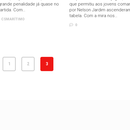
rande penalidade já quase no
que permitiu aos jovens com
partida. Com…
por Nelson Jardim ascendera
tabela. Com a mira nos…
CSMARÍTIMO
0
1
2
3