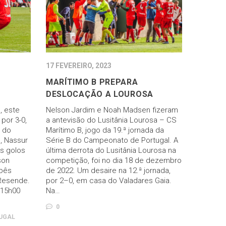
17 FEVEREIRO, 2023
MARÍTIMO B PREPARA
DESLOCAÇÃO A LOUROSA
, este
Nelson Jardim e Noah Madsen fizeram
por 3-0,
a antevisão do Lusitânia Lourosa – CS
a do
Marítimo B, jogo da 19.ª jornada da
, Nassur
Série B do Campeonato de Portugal. A
s golos
última derrota do Lusitânia Lourosa na
son
competição, foi no dia 18 de dezembro
 bês
de 2022. Um desaire na 12.ª jornada,
Resende.
por 2–0, em casa do Valadares Gaia.
 15h00
Na…
0
UGAL