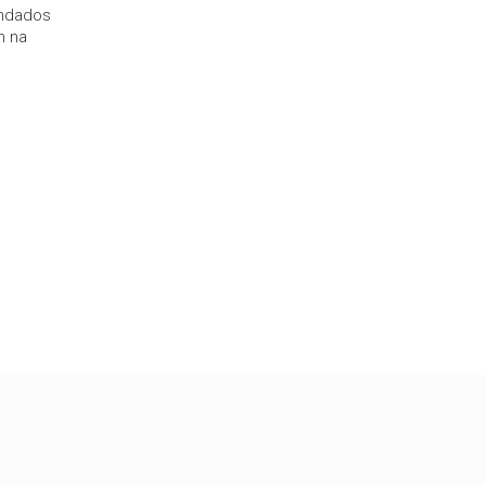
andados
m na