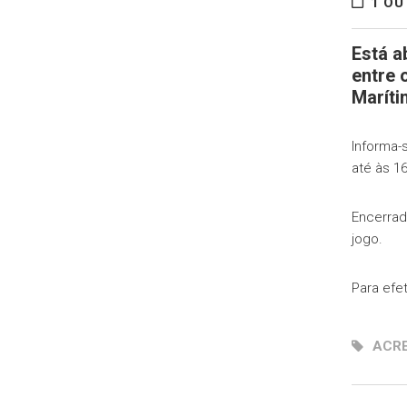
1 OU
Está a
entre 
Maríti
Informa-
até às 16
Encerrad
jogo.
Para efe
ACR