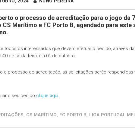
TUBRO, 2024
NUNO PEREIRA
berto o processo de acreditação para o jogo da 7
o CS Marítimo e FC Porto B, agendado para este 
mo.
se todos os interessados que devem efetuar o pedido, através da pl
h00 de sexta-feira, dia 04 de outubro.
o o processo de acreditação, as solicitações serão respondidas 
tuar o seu pedido
clique aqui
.
EDITAÇÕES
,
CS MARÍTIMO
,
FC PORTO B
,
LIGA PORTUGAL ME